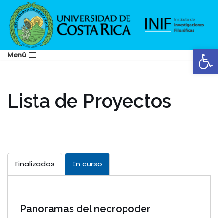
Saltar
al
Abrir
contenido
Menú
Lista de Proyectos
Finalizados
En curso
Panoramas del necropoder