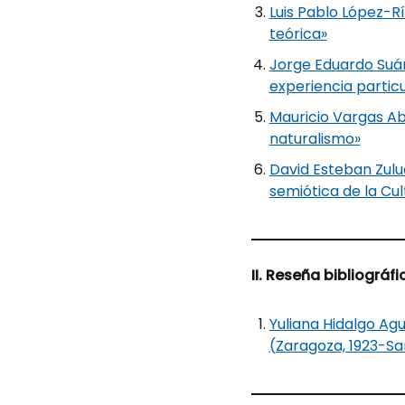
Luis Pablo López-Rí
teórica»
Jorge Eduardo Suár
experiencia partic
Mauricio Vargas Ab
naturalismo»
David Esteban Zulu
semiótica de la Cu
II. Reseña bibliográfi
Yuliana Hidalgo Ag
(Zaragoza, 1923-Sa