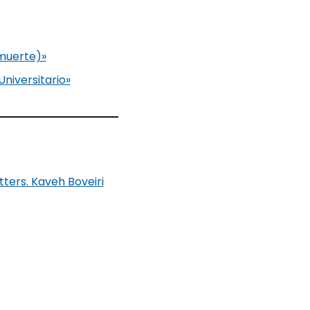
 muerte)»
niversitario»
ters. Kaveh Boveiri