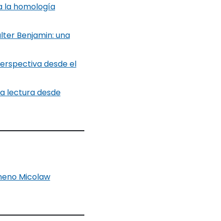
 a la homología
lter Benjamin: una
perspectiva desde el
na lectura desde
mneno Micolaw