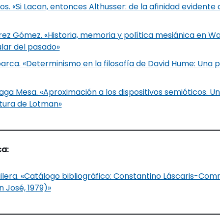
os. «Si Lacan, entonces Althusser: de la afinidad evidente
ez Gómez. «Historia, memoria y política mesiánica en Wa
ular del pasado»
arca. «Determinismo en la filosofía de David Hume: Una 
aga Mesa. «Aproximación a los dispositivos semióticos. U
ltura de Lotman»
ca:
uilera. «Catálogo bibliográfico: Constantino Láscaris-Co
n José, 1979)»