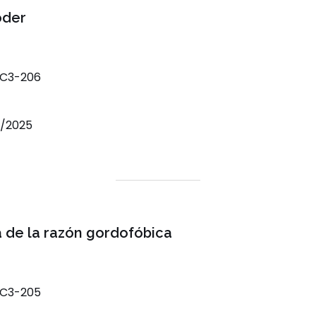
oder
-C3-206
3/2025
a de la razón gordofóbica
-C3-205