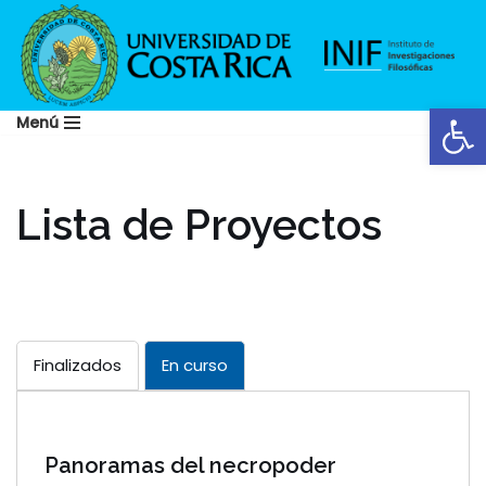
Saltar
al
Abrir
contenido
Menú
Lista de Proyectos
Finalizados
En curso
Panoramas del necropoder