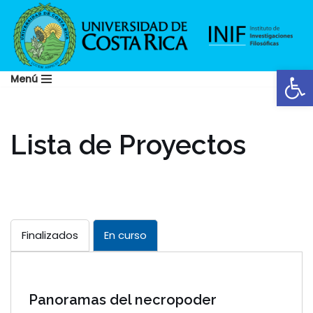
Saltar
al
Abrir
contenido
Menú
Lista de Proyectos
Finalizados
En curso
Panoramas del necropoder