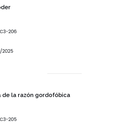
oder
-C3-206
3/2025
a de la razón gordofóbica
-C3-205