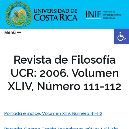
Saltar
al
Abrir
contenido
Menú
Revista de Filosofía
UCR: 2006. Volumen
XLIV, Número 111-112
Portada e índice, Volumen XLIV, Número 111-112
Portada, George García. Los saberes inútiles (¿?) y la