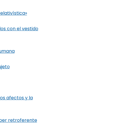
lativística»
los con el vestido
 humana
ujeto
os afectos y la
ber retroferente