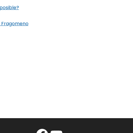
mposible?
to Fragomeno