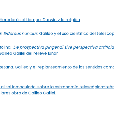
redarás el tiempo. Darwin y la religión
El
Sidereus nuncius
: Galileo y el uso científico del telesco
Molina.
De prospectiva pingendi sive perspectiva artificial
lileo Galilei del relieve lunar
etana. Galileo y el replanteamiento de los sentidos com
 al sol inmaculado. sobre la astronomía telescópico-teór
ares obra de Galileo Galilei.