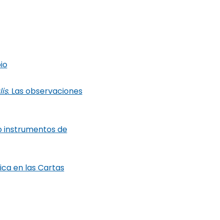
pio
is
. Las observaciones
o instrumentos de
ica en las Cartas