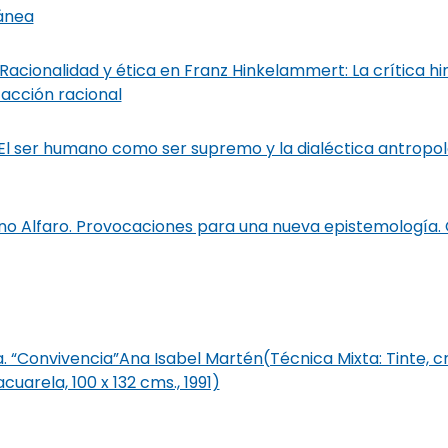
ánea
acionalidad y ética en Franz Hinkelammert: La crítica h
 acción racional
 El ser humano como ser supremo y la dialéctica antropo
o Alfaro. Provocaciones para una nueva epistemología.
“Convivencia”Ana Isabel Martén(Técnica Mixta: Tinte, c
uarela, 100 x 132 cms., 1991)