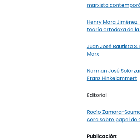
marxista contempor
Henry Mora Jiménez. R
teoría ortodoxa de la
Juan José Bautista S.
Marx
Norman José Solórzan
Franz Hinkelammert
Editorial
Rocío Zamora-Sauma. 
cera sobre papel de ac
Publicación
: