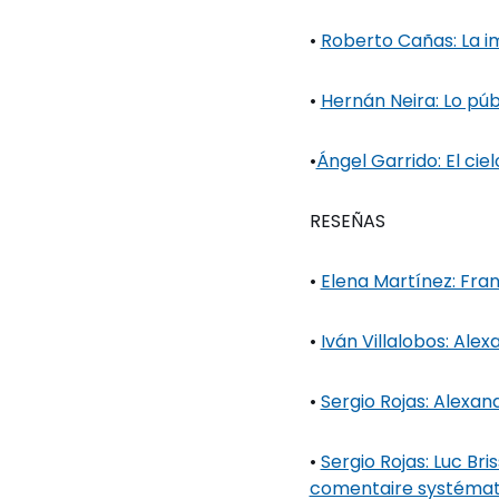
•
Roberto Cañas: La im
•
Hernán Neira: Lo púb
•
Ángel Garrido: El cie
RESEÑAS
•
Elena Martínez: Fran
•
Iván Villalobos: Ale
•
Sergio Rojas: Alexa
•
Sergio Rojas: Luc Br
comentaire systémat