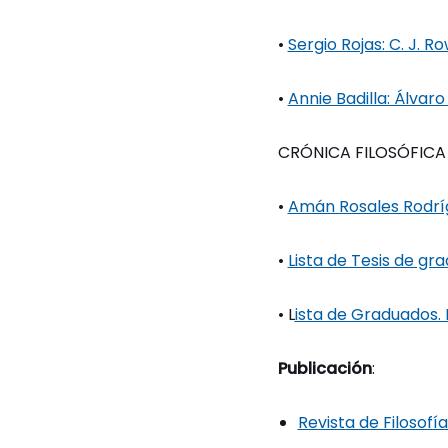
•
Sergio Rojas: C. J. 
•
Annie Badilla: Álvar
CRÓNICA FILOSÓFICA
•
Amán Rosales Rodríg
•
Lista de Tesis de gr
• L
ista de Graduados. 
Publicación
:
Revista de Filosofí