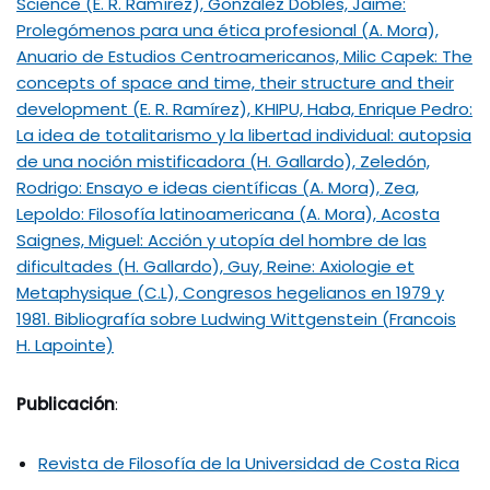
Science (E. R. Ramírez), González Dobles, Jaime:
Prolegómenos para una ética profesional (A. Mora),
Anuario de Estudios Centroamericanos, Milic Capek: The
concepts of space and time, their structure and their
development (E. R. Ramírez), KHIPU, Haba, Enrique Pedro:
La idea de totalitarismo y la libertad individual: autopsia
de una noción mistificadora (H. Gallardo), Zeledón,
Rodrigo: Ensayo e ideas científicas (A. Mora), Zea,
Lepoldo: Filosofía latinoamericana (A. Mora), Acosta
Saignes, Miguel: Acción y utopía del hombre de las
dificultades (H. Gallardo), Guy, Reine: Axiologie et
Metaphysique (C.L), Congresos hegelianos en 1979 y
1981. Bibliografía sobre Ludwing Wittgenstein (Francois
H. Lapointe)
Publicación
:
Revista de Filosofía de la Universidad de Costa Rica