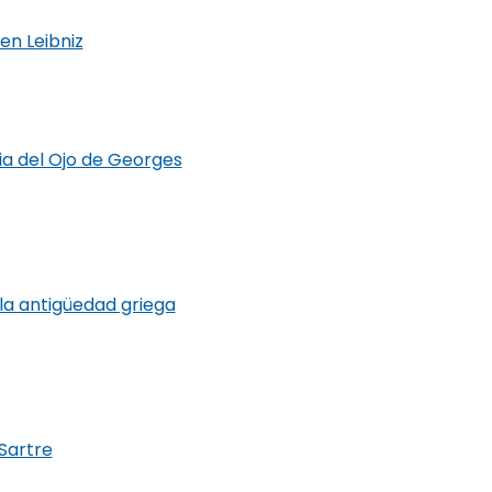
en Leibniz
ria del Ojo de Georges
la antigüedad griega
 Sartre