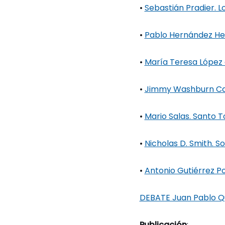
•
Sebastián Pradier. Lo
•
Pablo Hernández Hern
•
María Teresa López de
•
Jimmy Washburn Calv
•
Mario Salas. Santo T
•
Nicholas D. Smith. S
•
Antonio Gutiérrez Po
DEBATE Juan Pablo Q
Publicación
: