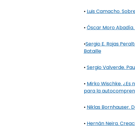
•
Luis Camacho. Sobre 
•
Óscar Moro Abadía. M
•
Sergio E. Rojas Peral
Bataille
•
Sergio Valverde. Pa
•
Mirko Wischke. ¿Es 
para la autocompren
•
Niklas Bornhauser. De
•
Hernán Neira. Creaci