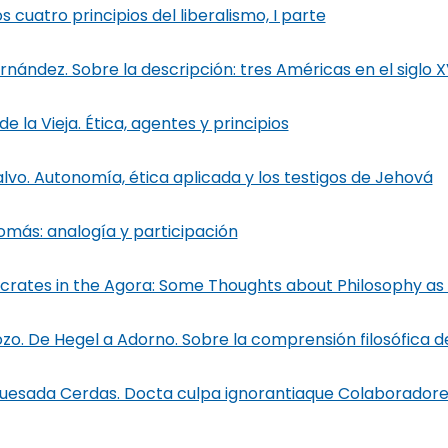
s cuatro principios del liberalismo, I parte
ández. Sobre la descripción: tres Américas en el siglo X
 la Vieja. Ética, agentes y principios
o. Autonomía, ética aplicada y los testigos de Jehová
omás: analogía y participación
ocrates in the Agora: Some Thoughts about Philosophy as
zo. De Hegel a Adorno. Sobre la comprensión filosófica d
uesada Cerdas. Docta culpa ignorantiaque Colaboradore